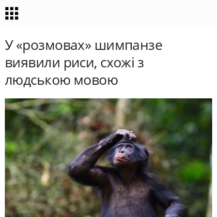
У «розмовах» шимпанзе
виявили риси, схожі з
людською мовою