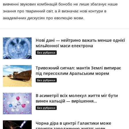
вивченні звукових комбінацій бонобо не лише збагачує наше
знання про тваринний світ, а й визначає нові контури в
академічних дискусіях про еволюцію мови.
Нові дані — нейтрино важать менше однієї
мільйонної маси електрона
Без рубрики
Тривожний сигнал: мантія Землі випирає
під пересохлим Аральським морем
Без рубрики
В асиметрії всіх молекул життя міг бути
винен кальцій — вирішення...
Без рубрики
Чорна діра в центрі Галактики може
сприяти зародженню життя: нове