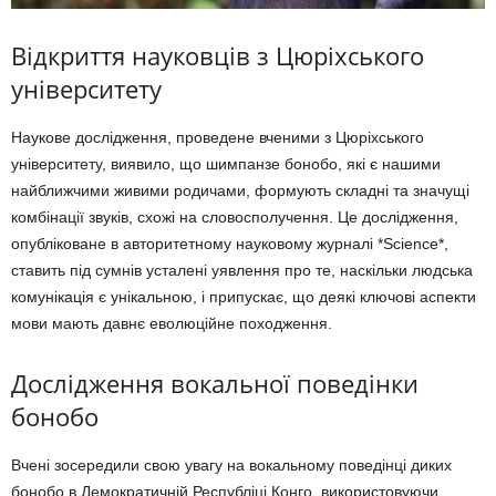
Відкриття науковців з Цюріхського
університету
Наукове дослідження, проведене вченими з Цюріхського
університету, виявило, що шимпанзе бонобо, які є нашими
найближчими живими родичами, формують складні та значущі
комбінації звуків, схожі на словосполучення. Це дослідження,
опубліковане в авторитетному науковому журналі *Science*,
ставить під сумнів усталені уявлення про те, наскільки людська
комунікація є унікальною, і припускає, що деякі ключові аспекти
мови мають давнє еволюційне походження.
Дослідження вокальної поведінки
бонобо
Вчені зосередили свою увагу на вокальному поведінці диких
бонобо в Демократичній Республіці Конго, використовуючи