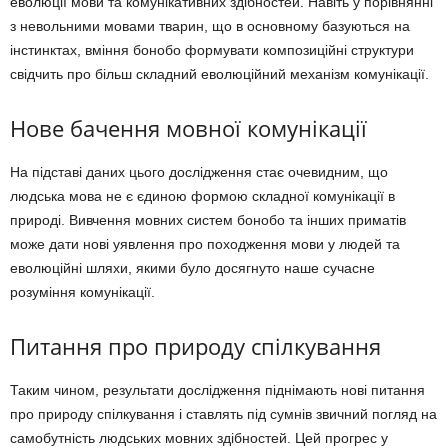
еволюції мови та комунікативних здібностей. Навіть у порівнянні
з невольними мовами тварин, що в основному базуються на
інстинктах, вміння бонобо формувати композиційні структури
свідчить про більш складний еволюційний механізм комунікації.
Нове бачення мовної комунікації
На підставі даних цього дослідження стає очевидним, що
людська мова не є єдиною формою складної комунікації в
природі. Вивчення мовних систем бонобо та інших приматів
може дати нові уявлення про походження мови у людей та
еволюційні шляхи, якими було досягнуто наше сучасне
розуміння комунікації.
Питання про природу спілкування
Таким чином, результати дослідження піднімають нові питання
про природу спілкування і ставлять під сумнів звичний погляд на
самобутність людських мовних здібностей. Цей прогрес у