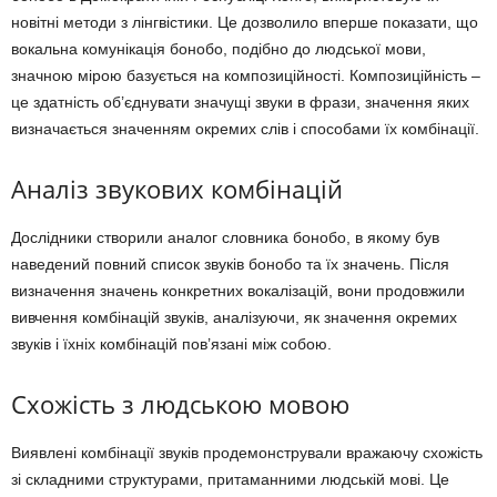
новітні методи з лінгвістики. Це дозволило вперше показати, що
вокальна комунікація бонобо, подібно до людської мови,
значною мірою базується на композиційності. Композиційність –
це здатність об’єднувати значущі звуки в фрази, значення яких
визначається значенням окремих слів і способами їх комбінації.
Аналіз звукових комбінацій
Дослідники створили аналог словника бонобо, в якому був
наведений повний список звуків бонобо та їх значень. Після
визначення значень конкретних вокалізацій, вони продовжили
вивчення комбінацій звуків, аналізуючи, як значення окремих
звуків і їхніх комбінацій пов’язані між собою.
Схожість з людською мовою
Виявлені комбінації звуків продемонстрували вражаючу схожість
зі складними структурами, притаманними людській мові. Це