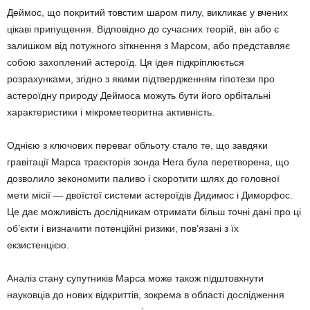
Деймос, що покритий товстим шаром пилу, викликає у вчених
цікаві припущення. Відповідно до сучасних теорій, він або є
залишком від потужного зіткнення з Марсом, або представляє
собою захоплений астероїд. Ця ідея підкріплюється
розрахунками, згідно з якими підтвердженням гіпотези про
астероїдну природу Деймоса можуть бути його орбітальні
характеристики і мікрометеоритна активність.
Однією з ключових переваг обльоту стало те, що завдяки
гравітації Марса траєкторія зонда Hera була перетворена, що
дозволило зекономити паливо і скоротити шлях до головної
мети місії — двоїстої системи астероїдів Дидимос і Диморфос.
Це дає можливість дослідникам отримати більш точні дані про ці
об’єкти і визначити потенційні ризики, пов’язані з їх
екзистенцією.
Аналіз стану супутників Марса може також підштовхнути
науковців до нових відкриттів, зокрема в області дослідження