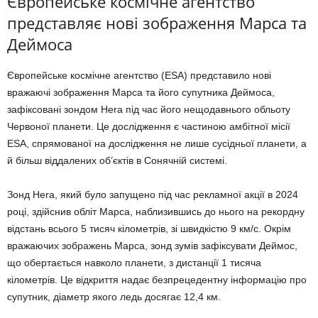
Європейське космічне агентство
представляє нові зображення Марса та
Деймоса
Європейське космічне агентство (ESA) представило нові
вражаючі зображення Марса та його супутника Деймоса,
зафіксовані зондом Hera під час його нещодавнього обльоту
Червоної планети. Це дослідження є частиною амбітної місії
ESA, спрямованої на дослідження не лише сусідньої планети, а
й більш віддалених об’єктів в Сонячній системі.
Зонд Hera, який було запущено під час рекламної акції в 2024
році, здійснив обліт Марса, наблизившись до нього на рекордну
відстань всього 5 тисяч кілометрів, зі швидкістю 9 км/с. Окрім
вражаючих зображень Марса, зонд зумів зафіксувати Деймос,
що обертається навколо планети, з дистанції 1 тисяча
кілометрів. Це відкриття надає безпрецедентну інформацію про
супутник, діаметр якого ледь досягає 12,4 км.