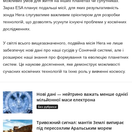
можливих умов для життя на інших планетах чи супутниках.
Зараз ESA планує подальші місії, для яких результативність
зонда Hera слугуватиме важливим орієнтиром для розробки
технологій, що дозволять усунути існуючі проблеми у космічних
дослідженнях.
У світлі всього вищезазначеного, подвійна місія Hera не лише
забезпечує нові дані про наші сусідів у Сонячній системі, але і
розширює наші знання про формування та еволюцію планетних
систем. Це наукове досягнення, яке демонструє можливості
сучасних космічних технологій та їхню роль у вивченні космосу.
Нові дані — нейтрино важать менше однієї
мільйонної маси електрона
Без рубрики
Тривожний сигнал: мантія Землі випирає
під пересохлим Аральським морем