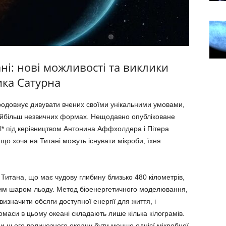
ні: нові можливості та виклики
ика Сатурна
родовжує дивувати вчених своїми унікальними умовами,
найбільш незвичних формах. Нещодавно опубліковане
al* під керівництвом Антонина Аффхолдера і Пітера
 що хоча на Титані можуть існувати мікроби, їхня
Титана, що має чудову глибину близько 480 кілометрів,
стим шаром льоду. Метод біоенергетичного моделювання,
изначити обсяги доступної енергії для життя, і
омаси в цьому океані складають лише кілька кілограмів.
ди цього величезного океану бути менше однієї мікробної