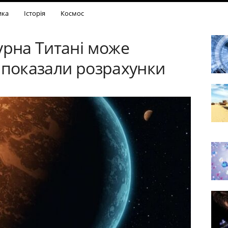
ика
Історія
Космос
урна Титані може
 показали розрахунки