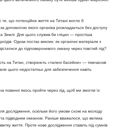
 те, що потенційне життя на Титані могло б
за допомогою якого органіка розкладається без доступу
на Землі. Для цього служив би гліцин — простіша
ероїдів. Однак постає виклик: як органічні матеріали з
 дістатися до підповерхневого океану через товстий лід?
ають на Титан, створюють «талені басейни» — тимчасові
, але цього недостатньо для забезпечення навіть
на повинні якось пройти через лід, щоб ми змогли їх
ля дослідження, оскільки його умови схожі на молоду
 та підводним океаном. Раніше вважалося, що велика
озвитку життя. Проте нове дослідження ставить під сумнів