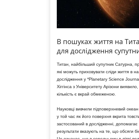
В пошуках життя на Тита
для дослідження супутн
Титан, найбільший супутник Сатурна, п
які можуть приховувати сліди життя в 
дослідження у *Planetary Science Journ
Хіггінса з Університету Арізони виявило,
кількість є вкрай обмеженою.
Науковці вивчили підповерхневий океан 
у той час як його поверхня вкрита тов
застосований в дослідженні, допомагає в
результати вказують на те, що обсяги бі
Це означає, що в середньому в літрі во