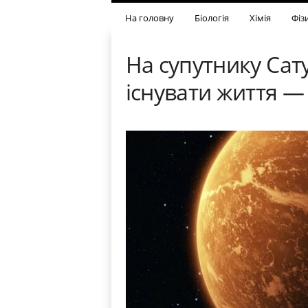
На головну
Біологія
Хімія
Фіз
На супутнику Сат
існувати життя —