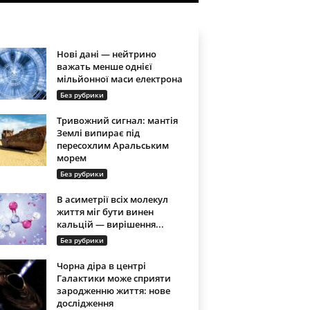
Нові дані — нейтрино
важать менше однієї
мільйонної маси електрона
Без рубрики
Тривожний сигнал: мантія
Землі випирає під
пересохлим Аральським
морем
Без рубрики
В асиметрії всіх молекул
життя міг бути винен
кальцій — вирішення...
Без рубрики
Чорна діра в центрі
Галактики може сприяти
зародженню життя: нове
дослідження