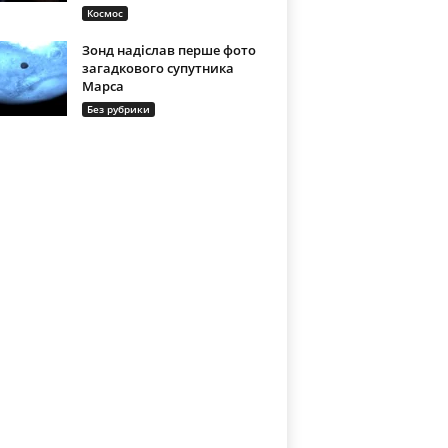
Космос
Зонд надіслав перше фото
загадкового супутника
Марса
Без рубрики