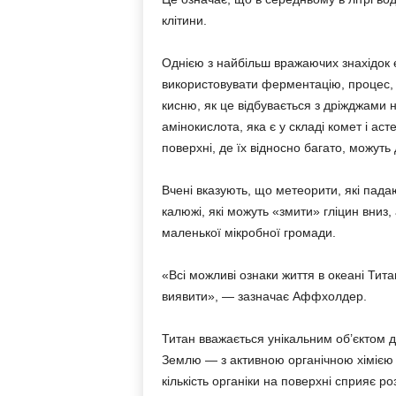
клітини.
Однією з найбільш вражаючих знахідок є
використовувати ферментацію, процес, 
кисню, як це відбувається з дріжджами 
амінокислота, яка є у складі комет і аст
поверхні, де їх відносно багато, можуть
Вчені вказують, що метеорити, які пад
калюжі, які можуть «змити» гліцин вниз
маленької мікробної громади.
«Всі можливі ознаки життя в океані Тита
виявити», — зазначає Аффхолдер.
Титан вважається унікальним об’єктом д
Землю — з активною органічною хімією
кількість органіки на поверхні сприяє р