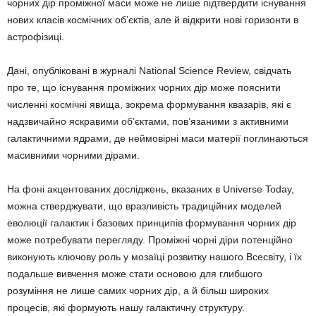
чорних дір проміжної маси може не лише підтвердити існування
нових класів космічних об’єктів, але й відкрити нові горизонти в
астрофізиці.
Дані, опубліковані в журналі National Science Review, свідчать
про те, що існування проміжних чорних дір може пояснити
численні космічні явища, зокрема формування квазарів, які є
надзвичайно яскравими об’єктами, пов’язаними з активними
галактичними ядрами, де неймовірні маси матерії поглинаються
масивними чорними дірами.
На фоні акцентованих досліджень, вказаних в Universe Today,
можна стверджувати, що вразливість традиційних моделей
еволюції галактик і базових принципів формування чорних дір
може потребувати перегляду. Проміжні чорні діри потенційно
виконують ключову роль у мозаїці розвитку нашого Всесвіту, і їх
подальше вивчення може стати основою для глибшого
розуміння не лише самих чорних дір, а й більш широких
процесів, які формують нашу галактичну структуру.