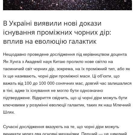
В Україні виявили нові докази
існування проміжних чорних дір:
вплив на еволюцію галактик
Нещодавно проведене дослідження під керівництвом доцента
Ян Хунга з Академії наук Китаю пролило нове світло на
таємничий світ чорних дір, зокрема, на їх проміжний тип, або як
їх ще називають, чорні діри проміжної маси. Ці об’єкти, що
важать від 100 до 100 000 сонячних мас, довгий час залишалися
в тіні, адже їх існування не могло бути однозначно
підтверджене. Відкриття свідчить, що ці чорні діри можуть бути
ключовими у розумінні еволюції галактик, таких як наш Млечний
Шлях.
Сучасні дослідження вказують на те, що чорні діри можуть
виникати через два основні механізми. Перший — це швидкий