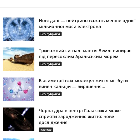
Нові дані — нейтрино важать менше однієї
мільйонної маси електрона
Без рубрики
Тривожний сигнал: мантія Землі випирає
під пересохлим Аральським морем
Без рубрики
В асиметрії всіх молекул життя міг бути
винен кальцій — вирішення...
Без рубрики
Чорна діра в центрі Галактики може
сприяти зародженню життя: нове
дослідження
Космос