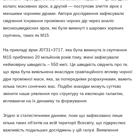
колапс масивних зірок, а другий — поступове злиття зірок з
меншими чорними дірами. Автори дослідження зафіксували
свідчення існування проміжних чорних дір через аналіз
високошвидкісних зірок, які були викинуті з шарових зоряних
скупчень, таких як M15.
На прикладі зірки J0731+3717, яка була викинута із скупчення
M15 приблизно 20 мільйонів років тому, вчені зафіксували
неймовірну швидкість – 550 км/с. Ця швидкість свідчить про те,
що зірка була вивільнена внаслідок гравітаційного впливу чорної
діри проміжної маси, яка, за попередніми розрахунками, важить
кілька тисяч сонячних мас. Подібні знахідки можуть суттєво
змінити наше уявлення про структуру та еволюцію галактик,
впливаючи на їх динаміку та формування.
Згідно зі статистичними даними, поки що зафіксовано лише
кілька таких об’єктів на всій території Всесвіту, що підкреслює
важливість подальших досліджень у цій галузі. Виявлення